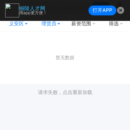
搜索
铜陵人才网
打开APP
地图
用app更方便！
义安区
理货员
薪资范围
筛选
暂无数据
请求失败，点击重新加载