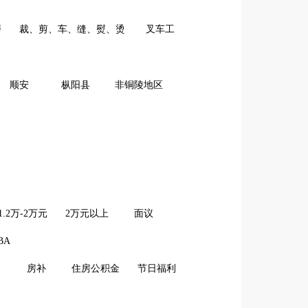
磨
裁、剪、车、缝、熨、烫
叉车工
顺安
枞阳县
非铜陵地区
1.2万-2万元
2万元以上
面议
BA
房补
住房公积金
节日福利