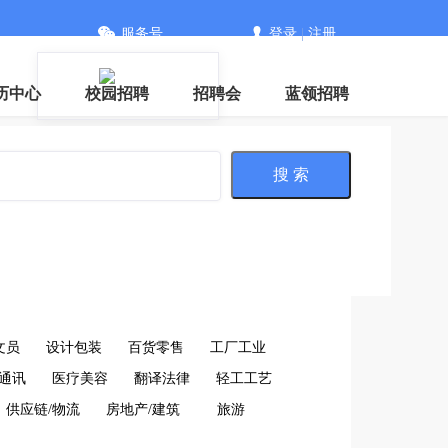
服务号
登录
|
注册
信
历中心
校园招聘
招聘会
蓝领招聘
搜 索
文员
设计包装
百货零售
工厂工业
通讯
医疗美容
翻译法律
轻工工艺
供应链/物流
房地产/建筑
旅游