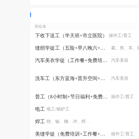
职位名
下收下送工（半天班+市立医院）
操作工/普工
缝纫学徒工（五险+早八晚六+罗家村附近）
汽车美衣学徒（工作餐+免费培训）
汽车美容
洗车工（东方蓝海+晋升空间+节日福利）
汽车美容
普工（8小时制+节日福利+免费培训+郊区）
操作工/普工
电工
电工/锅炉工
焊工
钳、钣、铆、冲、焊、铸
美缝学徒（免费培训+工作餐+节日福利）
操作工/普工