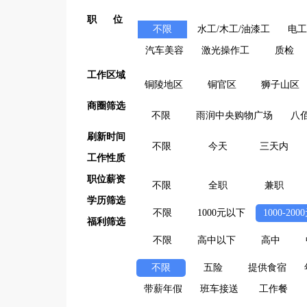
职 位
不限
水工/木工/油漆工
电工
汽车美容
激光操作工
质检
工作区域
铜陵地区
铜官区
狮子山区
商圈筛选
不限
雨润中央购物广场
八
刷新时间
不限
今天
三天内
工作性质
职位薪资
不限
全职
兼职
学历筛选
不限
1000元以下
1000-200
福利筛选
不限
高中以下
高中
不限
五险
提供食宿
带薪年假
班车接送
工作餐