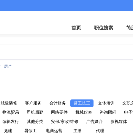
客服微
首页
职位搜索
简
计
房产
城建装修
客户服务
会计财务
普工技工
文体培训
文职
物流贸易
司机后勤
网络硬件
机械仪表
咨询顾问
电子
编辑发行
其他分类
安保/家政/维修
广告媒介
影视媒体
党建
暑假工
电商运营
主播
代理