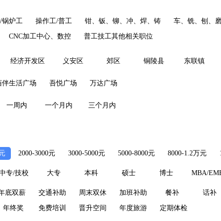
/锅炉工
操作工/普工
钳、钣、铆、冲、焊、铸
车、铣、刨、
CNC加工中心、数控
普工技工其他相关职位
经济开发区
义安区
郊区
铜陵县
东联镇
佰伴生活广场
吾悦广场
万达广场
一周内
一个月内
三个月内
0元
2000-3000元
3000-5000元
5000-8000元
8000-1.2万元
中专/技校
大专
本科
硕士
博士
MBA/EM
年底双薪
交通补助
周末双休
加班补助
餐补
话补
年终奖
免费培训
晋升空间
年度旅游
定期体检