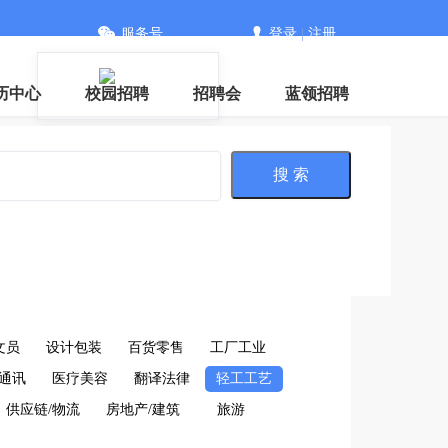
服务号
登录
|
注册
信
历中心
校园招聘
招聘会
蓝领招聘
搜 索
文员
设计包装
百货零售
工厂工业
通讯
医疗美容
翻译法律
轻工工艺
供应链/物流
房地产/建筑
旅游