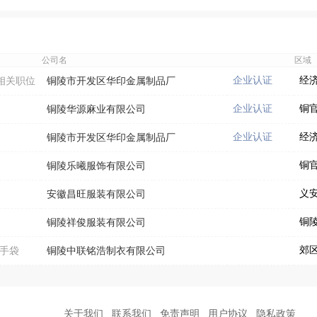
公司名
区域
企业认证
经
相关职位
铜陵市开发区华印金属制品厂
企业认证
铜
铜陵华源麻业有限公司
企业认证
经
铜陵市开发区华印金属制品厂
铜
铜陵乐曦服饰有限公司
义
安徽昌旺服装有限公司
铜
铜陵祥俊服装有限公司
郊
/手袋
铜陵中联铭浩制衣有限公司
关于我们
联系我们
免责声明
用户协议
隐私政策