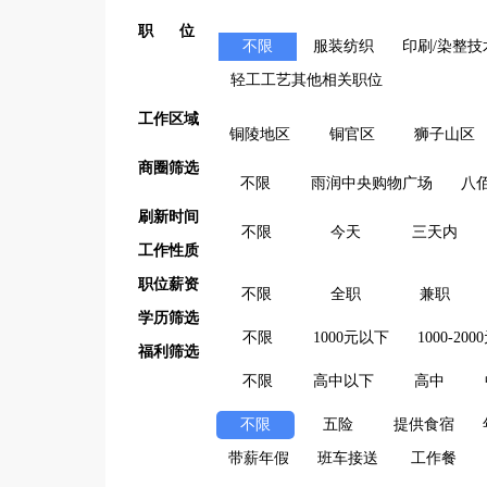
职 位
不限
服装纺织
印刷/染整技
轻工工艺其他相关职位
工作区域
铜陵地区
铜官区
狮子山区
商圈筛选
不限
雨润中央购物广场
八
刷新时间
不限
今天
三天内
工作性质
职位薪资
不限
全职
兼职
学历筛选
不限
1000元以下
1000-200
福利筛选
不限
高中以下
高中
不限
五险
提供食宿
带薪年假
班车接送
工作餐