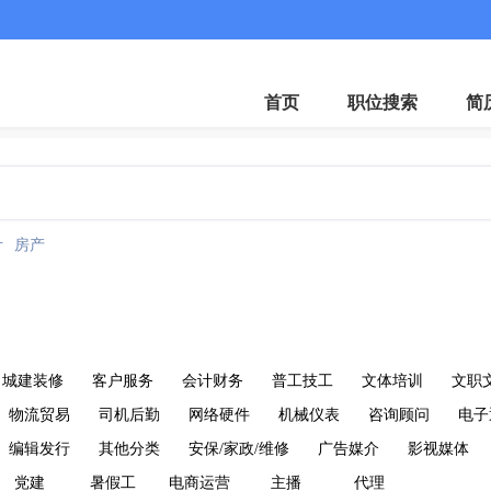
客服微
首页
职位搜索
简
计
房产
城建装修
客户服务
会计财务
普工技工
文体培训
文职
物流贸易
司机后勤
网络硬件
机械仪表
咨询顾问
电子
编辑发行
其他分类
安保/家政/维修
广告媒介
影视媒体
党建
暑假工
电商运营
主播
代理