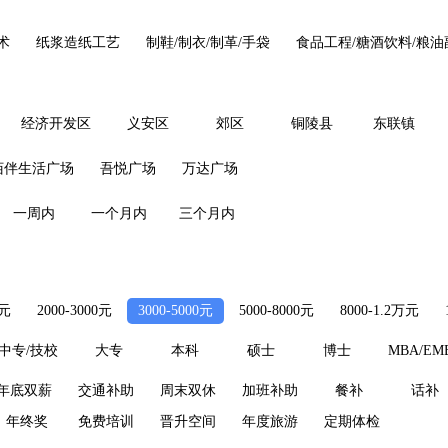
术
纸浆造纸工艺
制鞋/制衣/制革/手袋
食品工程/糖酒饮料/粮油
经济开发区
义安区
郊区
铜陵县
东联镇
佰伴生活广场
吾悦广场
万达广场
一周内
一个月内
三个月内
0元
2000-3000元
3000-5000元
5000-8000元
8000-1.2万元
中专/技校
大专
本科
硕士
博士
MBA/EM
年底双薪
交通补助
周末双休
加班补助
餐补
话补
年终奖
免费培训
晋升空间
年度旅游
定期体检