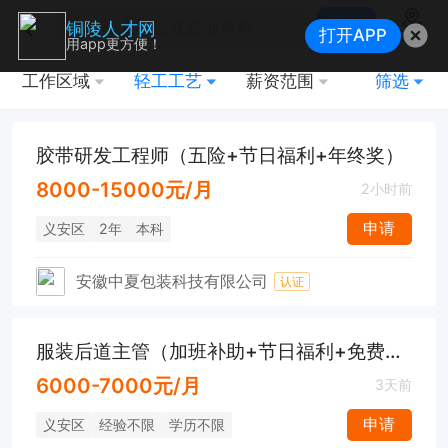
搜索
铜陵人才网
打开APP
地图
用app更方便！
工作区域
轻工工艺
薪资范围
筛选
胶带研发工程师（五险+节日福利+年终奖）
8000-15000元/月
2小时前
申请
义安区
2年
本科
安徽中夏包装科技有限公司
认证
服装后道主管（加班补助+节日福利+免费培训+晋升空间）
6000-7000元/月
3天前
申请
义安区
经验不限
学历不限