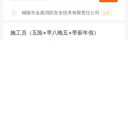
铜陵市金盾消防安全技术有限责任公司
认证
施工员（五险+早八晚五+带薪年假）
6000-15000元/月
14分钟前
申请
铜官区
经验不限
学历不限
安徽每文环境科技有限公司
认证
建筑工长（五险+提供食宿+节日福利+晋升空间）
7000-12000元/月
16分钟前
申请
铜官区
经验不限
学历不限
安徽国泰建筑有限公司
认证