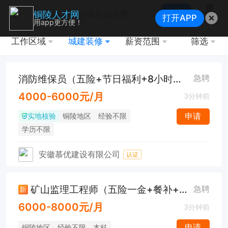
搜索
铜陵人才网
打开APP
地图
用app更方便！
工作区域
城建装修
薪资范围
筛选
消防维保员（五险+节日福利+8小时工作制）
急聘
4000-6000元/月
3分钟前
实地核验
申请
铜陵地区
经验不限
学历不限
安徽慕优建设有限公司
认证
矿山监理工程师（五险一金+餐补+节日福利）
急聘
新
6000-8000元/月
3分钟前
申请
铜陵地区
经验不限
本科