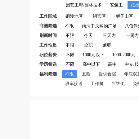
园艺工程/园林技术
安装工
按
工作区域
铜陵地区
铜官区
狮子山区
商圈筛选
不限
雨润中央购物广场
八佰伴
刷新时间
不限
今天
三天内
一周内
工作性质
不限
全职
兼职
职位薪资
不限
1000元以下
1000-2000元
学历筛选
不限
高中以下
高中
中专/
福利筛选
不限
五险
提供食宿
年底双
班车接送
工作餐
年终奖
免