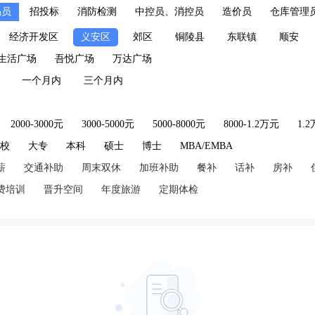
揭员
招投标
消防检测
中控员、消控员
造价员
仓库管理
经济开发区
义安区
郊区
铜陵县
东联镇
顺安
生活广场
吾悦广场
万达广场
一个月内
三个月内
2000-3000元
3000-5000元
5000-8000元
8000-1.2万元
1.
技校
大专
本科
硕士
博士
MBA/EMBA
薪
交通补助
周末双休
加班补助
餐补
话补
房补
费培训
晋升空间
年度旅游
定期体检