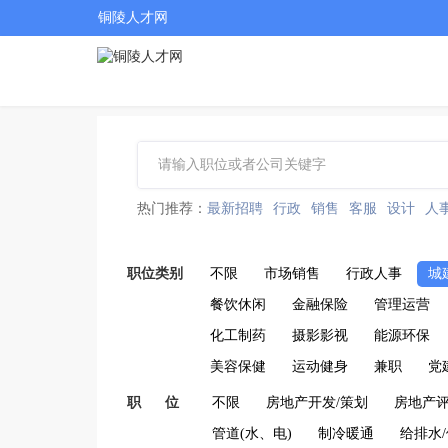
铜陵人才网
热门推荐：
最新招聘
行政
销售
客服
设计
人
职位类别
不限
市场销售
行政人事
城
餐饮休闲
金融保险
管理运营
化工制药
摄影影视
能源环保
美容保健
运动健身
兼职
党
职 位
不限
房地产开发/策划
房地产
管道(水、电)
制冷暖通
给排水/