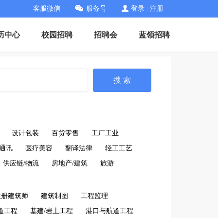
客服微信
服务号
登录
|
注册
历中心
校园招聘
招聘会
蓝领招聘
搜 索
设计包装
百货零售
工厂工业
通讯
医疗美容
翻译法律
轻工工艺
供应链/物流
房地产/建筑
旅游
注册建筑师
建筑制图
工程监理
道工程
基建/岩土工程
港口与航道工程