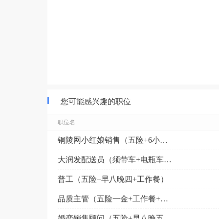
您可能感兴趣的职位
职位名
铜陵网小红娘销售（五险+6小时工作制）
大润发配送员（须带车+电瓶车补贴）
普工（五险+早八晚四+工作餐）
品质主管（五险一金+工作餐+金桥附近）
婚恋销售顾问（五险+早八晚五+调休）