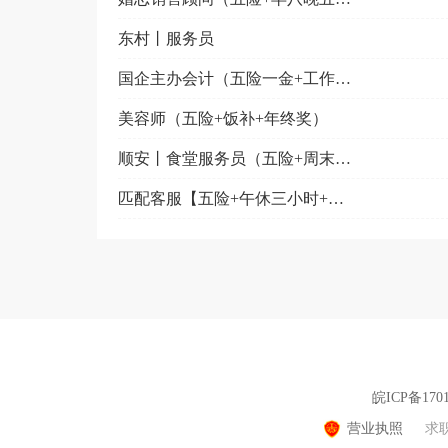
东村丨服务员
国企主办会计（五险一金+工作餐+节日福利+周末双休）
美容师（五险+饭补+年终奖）
顺安丨食堂服务员（五险+周末双休）
匹配客服【五险+午休三小时+不外出】
皖ICP备1701
营业执照
求