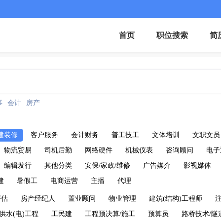
首页
职位搜索
简
事
会计
房产
建装修
客户服务
会计财务
普工技工
文体培训
文职文员
物流贸易
司机后勤
网络硬件
机械仪表
咨询顾问
电子
编辑发行
其他分类
安保/家政/维修
广告媒介
影视媒体
建
暑假工
电商运营
主播
代理
评估
房产经纪人
置业顾问
物业管理
建筑(结构)工程师
供水(电)工程
工民建
工程预决算/施工
预算员
路桥技术/隧