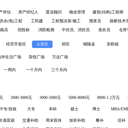
产评估
房产经纪人
置业顾问
物业管理
建筑(结构)工程师
供水(电)工程
工民建
工程预决算/施工
预算员
路桥技术
揭员
招投标
消防检测
中控员、消控员
造价员
仓库
经济开发区
义安区
郊区
铜陵县
东联镇
佰伴生活广场
吾悦广场
万达广场
一周内
一个月内
三个月内
0元
2000-3000元
3000-5000元
5000-8000元
8000-1.2万元
中专/技校
大专
本科
硕士
博士
MBA/EM
年底双薪
交通补助
周末双休
加班补助
餐补
话补