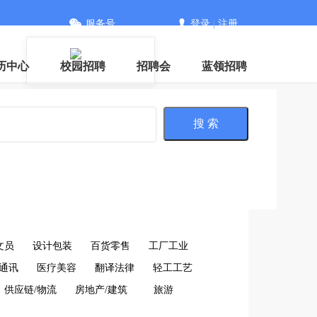
服务号
登录
|
注册
信
历中心
校园招聘
招聘会
蓝领招聘
搜 索
文员
设计包装
百货零售
工厂工业
通讯
医疗美容
翻译法律
轻工工艺
供应链/物流
房地产/建筑
旅游