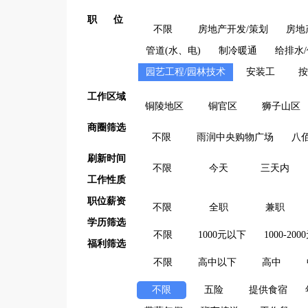
职 位
不限
房地产开发/策划
房地
管道(水、电)
制冷暖通
给排水/
园艺工程/园林技术
安装工
按
工作区域
铜陵地区
铜官区
狮子山区
商圈筛选
不限
雨润中央购物广场
八
刷新时间
不限
今天
三天内
工作性质
职位薪资
不限
全职
兼职
学历筛选
不限
1000元以下
1000-200
福利筛选
不限
高中以下
高中
不限
五险
提供食宿