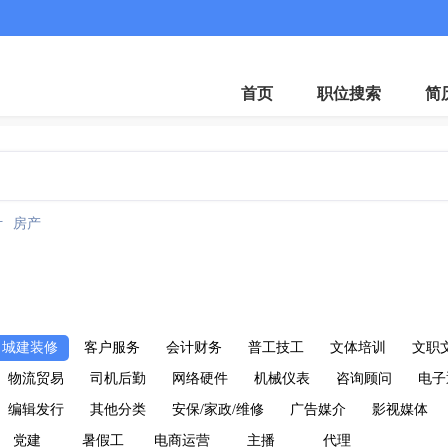
客服微
首页
职位搜索
简
计
房产
城建装修
客户服务
会计财务
普工技工
文体培训
文职
物流贸易
司机后勤
网络硬件
机械仪表
咨询顾问
电子
编辑发行
其他分类
安保/家政/维修
广告媒介
影视媒体
党建
暑假工
电商运营
主播
代理