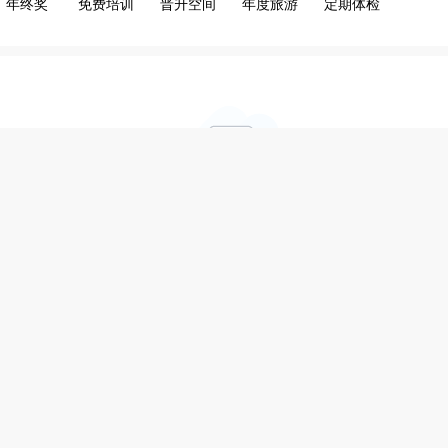
年终奖
免费培训
晋升空间
年度旅游
定期体检
抱歉！在铜陵人才网里没有找到与“
城建装修
”相关的信息