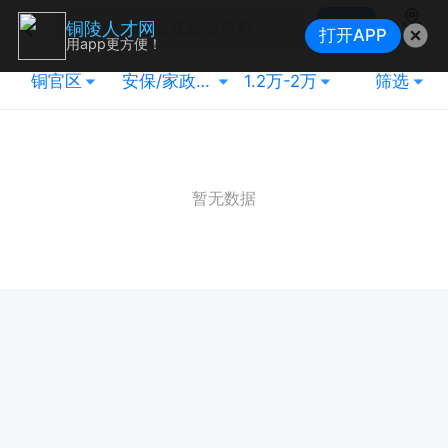
搜索
铜陵人才网
打开APP
地图
用app更方便！
铜官区
安保/家政/维修
1.2万-2万
筛选
暂无数据