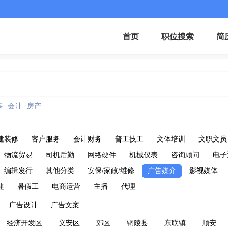
首页
职位搜索
简
事
会计
房产
建装修
客户服务
会计财务
普工技工
文体培训
文职文员
物流贸易
司机后勤
网络硬件
机械仪表
咨询顾问
电子
编辑发行
其他分类
安保/家政/维修
广告媒介
影视媒体
建
暑假工
电商运营
主播
代理
广告设计
广告文案
经济开发区
义安区
郊区
铜陵县
东联镇
顺安