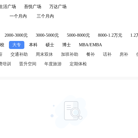
生活广场
吾悦广场
万达广场
一个月内
三个月内
2000-3000元
3000-5000元
5000-8000元
8000-1.2万元
1.
技校
大专
本科
硕士
博士
MBA/EMBA
薪
交通补助
周末双休
加班补助
餐补
话补
房补
费培训
晋升空间
年度旅游
定期体检