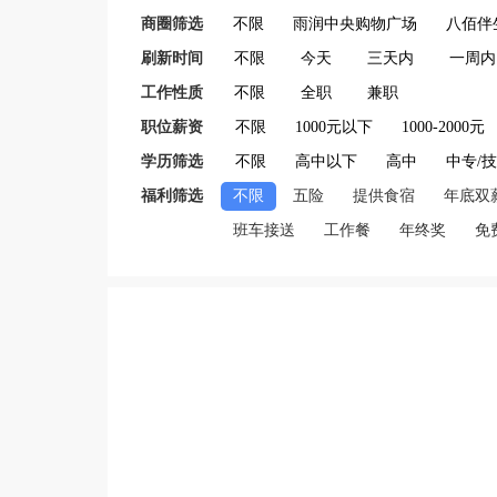
商圈筛选
不限
雨润中央购物广场
八佰伴
刷新时间
不限
今天
三天内
一周内
工作性质
不限
全职
兼职
职位薪资
不限
1000元以下
1000-2000元
学历筛选
不限
高中以下
高中
中专/
福利筛选
不限
五险
提供食宿
年底双
班车接送
工作餐
年终奖
免