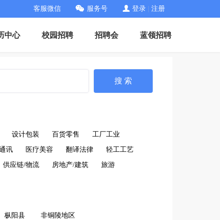
客服微信
服务号
登录
|
注册
历中心
校园招聘
招聘会
蓝领招聘
搜 索
设计包装
百货零售
工厂工业
通讯
医疗美容
翻译法律
轻工工艺
供应链/物流
房地产/建筑
旅游
枞阳县
非铜陵地区