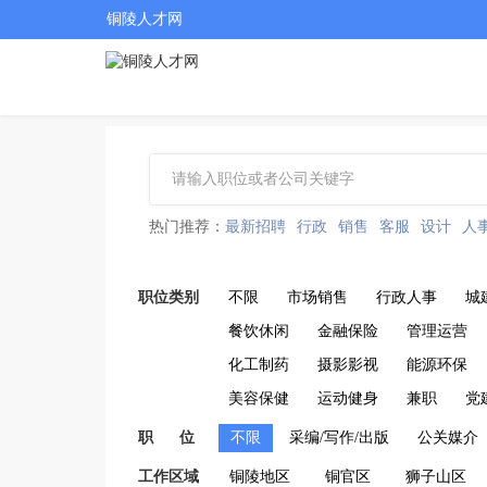
铜陵人才网
热门推荐：
最新招聘
行政
销售
客服
设计
人
职位类别
不限
市场销售
行政人事
城
餐饮休闲
金融保险
管理运营
化工制药
摄影影视
能源环保
美容保健
运动健身
兼职
党
职 位
不限
采编/写作/出版
公关媒介
工作区域
铜陵地区
铜官区
狮子山区