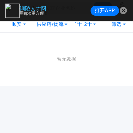
搜索
铜陵人才网
打开APP
地图
用app更方便！
顺安
供应链/物流
1千-2千
筛选
暂无数据