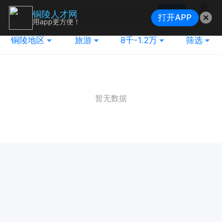
搜索
铜陵人才网
打开APP
地图
用app更方便！
铜陵地区
旅游
8千-1.2万
筛选
暂无数据