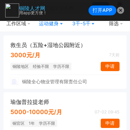
搜索
铜陵人才网
打开APP
地图
用app更方便！
工作区域
运动健身
3千-5千
筛选
救生员（五险+湿地公园附近）
3000元/月
7天前
申请
铜陵地区
经验不限
学历不限
铜陵全心物业管理有限责任公司
瑜伽普拉提老师
5000-10000元/月
07-02 09:45
申请
铜官区
1年
学历不限