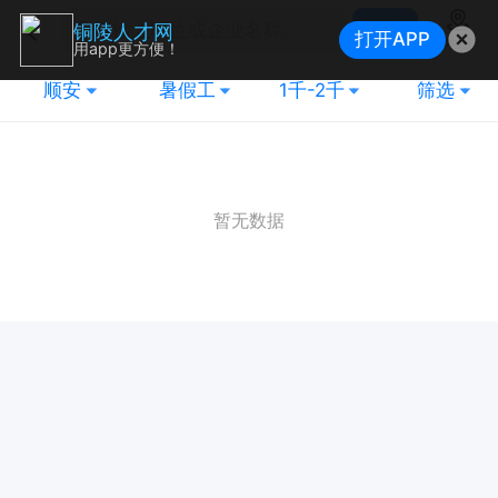
搜索
铜陵人才网
打开APP
地图
用app更方便！
顺安
暑假工
1千-2千
筛选
暂无数据