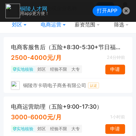
搜索
铜陵人才网
打开APP
地图
用app更方便！
郊区
电商运营
薪资范围
筛选
电商客服售后（五险+8:30-5:30+节日福利）
2500-4000元/月
24分钟前
实地核验
申请
郊区
经验不限
大专
铜陵市卡萌电子商务有限公司
认证
电商运营助理（五险+9:00-17:30）
3000-6000元/月
1小时前
实地核验
申请
郊区
经验不限
大专