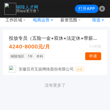
搜索
铜陵人才网
打开APP
地图
用app更方便！
工作区域
电商运营
薪资范围
筛选
投放专员（五险一金+双休+法定休+带薪年假）
4240-8000元/月
1小时前
申请
铜陵地区
1年
本科
安徽百舟互娱网络股份有限公司
认证
没有更多了