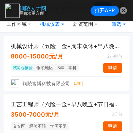
搜索
铜陵人才网
打开APP
地图
用app更方便！
工作区域
机械仪表
薪资范围
筛选
机械设计师（五险一金+周末双休+早八晚五）
8000-15000元/月
2小时前
实地核验
申请
铜陵地区
3年
本科
铜陵富博科技有限公司
认证
工艺工程师（六险一金+早八晚五+节日福利）
3500-7000元/月
8天前
申请
义安区
经验不限
学历不限