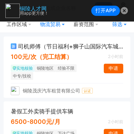
搜索
铜陵人才网
打开APP
地图
用app更方便！
工作区域
物流贸易
薪资范围
筛选
司机师傅（节日福利+狮子山国际汽车城附近）
兼
100元/次（完工结算）
2小时前
实地核验
申请
铜陵地区
经验不限
中专/技校
铜陵茂庆汽车租赁有限公司
认证
暑假工外卖骑手提供车辆
6500-8000元/月
2小时前
实地核验
申请
铜陵地区
万达广场