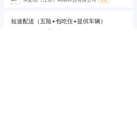
短途配送（五险+包吃住+提供车辆）
7000-8000元/月
2小时前
实地核验
申请
铜陵地区
八佰伴生活广场
经验不限
中专/技校
兴必达（江苏）网络科技有限公司
认证
司机师傅（节日福利+狮子山国际汽车城附近）
兼
100元/次（完工结算）
2小时前
实地核验
申请
铜陵地区
经验不限
中专/技校
铜陵茂庆汽车租赁有限公司
认证