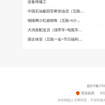
设备维修工
中国石油枞阳官桥加油员（五险+节日福利+官桥附近）
铜陵网小红娘销售（五险+6小时工作制）
大润发配送员（须带车+电瓶车补贴）
国企保安（五险一金+节日福利+免费培训）
皖ICP备1701
营业执照
求
未经铜陵人才网同意，不得转载本网