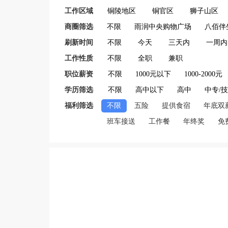
工作区域
铜陵地区
铜官区
狮子山区
商圈筛选
不限
雨润中央购物广场
八佰伴
刷新时间
不限
今天
三天内
一周内
工作性质
不限
全职
兼职
职位薪资
不限
1000元以下
1000-2000元
学历筛选
不限
高中以下
高中
中专/
福利筛选
不限
五险
提供食宿
年底双
班车接送
工作餐
年终奖
免