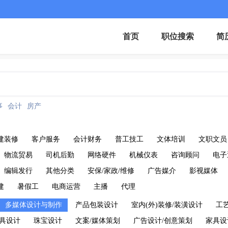
首页
职位搜索
简
事
会计
房产
建装修
客户服务
会计财务
普工技工
文体培训
文职文员
物流贸易
司机后勤
网络硬件
机械仪表
咨询顾问
电子
编辑发行
其他分类
安保/家政/维修
广告媒介
影视媒体
建
暑假工
电商运营
主播
代理
多媒体设计与制作
产品包装设计
室内(外)装修/装潢设计
工
具设计
珠宝设计
文案/媒体策划
广告设计/创意策划
家具设