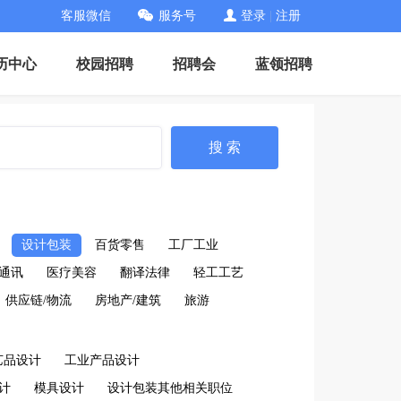
客服微信
服务号
登录
|
注册
历中心
校园招聘
招聘会
蓝领招聘
搜 索
设计包装
百货零售
工厂工业
通讯
医疗美容
翻译法律
轻工工艺
供应链/物流
房地产/建筑
旅游
艺品设计
工业产品设计
计
模具设计
设计包装其他相关职位