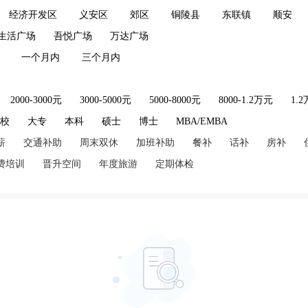
经济开发区
义安区
郊区
铜陵县
东联镇
顺安
生活广场
吾悦广场
万达广场
一个月内
三个月内
2000-3000元
3000-5000元
5000-8000元
8000-1.2万元
1.
技校
大专
本科
硕士
博士
MBA/EMBA
薪
交通补助
周末双休
加班补助
餐补
话补
房补
费培训
晋升空间
年度旅游
定期体检