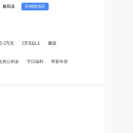
枞阳县
非铜陵地区
2万-2万元
2万元以上
面议
住房公积金
节日福利
带薪年假