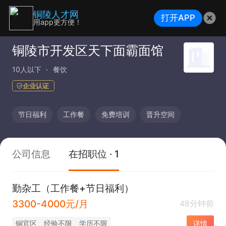
铜陵人才网
打开APP
用app更方便！
铜陵市开发区天下面霸面馆
10人以下
餐饮
企业认证
节日福利
工作餐
免费培训
晋升空间
公司信息
在招职位 · 1
勤杂工（工作餐+节日福利）
3300-4000元/月
48分钟前
铜官区
经验不限
学历不限
详情