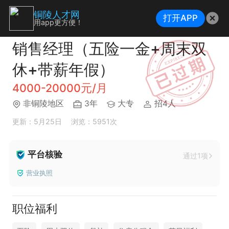
铜陵人才网
打开APP
用app更方便！
销售经理（五险一金+周末双
休+带薪年假）
4000-20000元/月
非铜陵地区
3年
大专
招4人
更新：5月25日
浏览：5951次
平台核验
通过1项
营业执照
职位福利