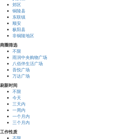
郊区
铜陵县
东联镇
顺安
枞阳县
非铜陵地区
商圈筛选
不限
雨润中央购物广场
八佰伴生活广场
吾悦广场
万达广场
刷新时间
不限
今天
三天内
一周内
一个月内
三个月内
工作性质
不限